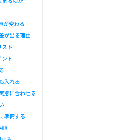
決まるのか
容が変わる
差が出る理由
リスト
イント
る
も入れる
実態に合わせる
い
に準備する
手順
理する