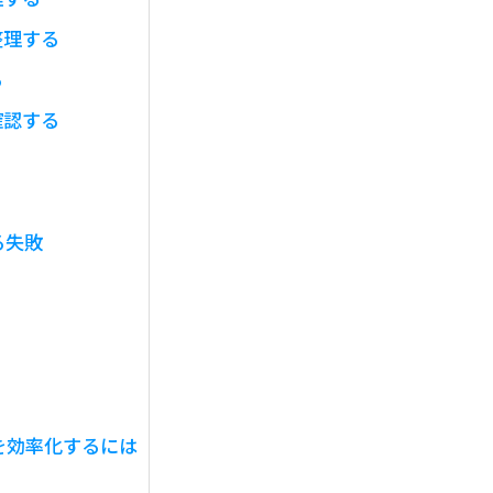
整理する
る
確認する
う
る失敗
を効率化するには