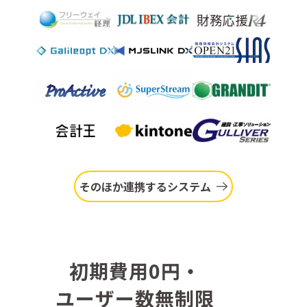
そのほか連携するシステム
初
期
費
用
0
円
・
ユ
ー
ザ
ー
数
無
制
限