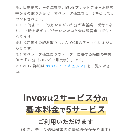
※1 自動請求データ生成や、BtoBプラットフォーム請求
書からの取り込みは「オペレータ確認なし」1件としてカ
ウントされます。
※2 19時までにご依頼いただいた分が当営業日受付とな
り、19時を過ぎてご依頼いただいた分は翌営業日受付と
なります。
※3 指定箇所の読み取りは、AI OCRのデータ化料金がか
かります。
※4 オペレータ確認ありのデータ化に要する時間の中央
値は「28分（2025年7月実績）」です。
※5 APIの詳細は
invox API ドキュメント
をご覧くださ
い。
サービス分
invox
2
は
の
基本料金
サービス
5
で
ご利用いただけます
（別途、データ処理料等の従量料金がかかります）