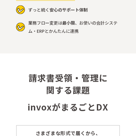
ずっと続く
安心のサポート体制
業務フロー変更は
最小限
、
お使いの会計システ
ム・ERPとかんたんに連携
請
求
書
受
領
・
管
理
に
関
す
る
課
題
i
n
v
o
x
が
ま
る
ご
と
D
X
さまざまな形式で届くから、