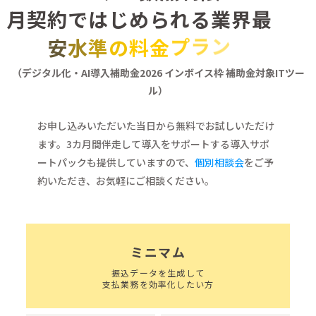
月
契
約
で
は
じ
め
ら
れ
る
業
界
最
安
水
準
の
料
金
プ
ラ
ン
（デジタル化・AI導入補助金2026 インボイス枠 補助金対象ITツー
ル）
お申し込みいただいた当日から無料でお試しいただけ
ます。
3カ月間伴走して導入をサポートする導入サポ
ートパックも提供していますので、
個別相談会
をご予
約いただき、お気軽にご相談ください。
ミニマム
振込データを生成して
支払業務を効率化したい方