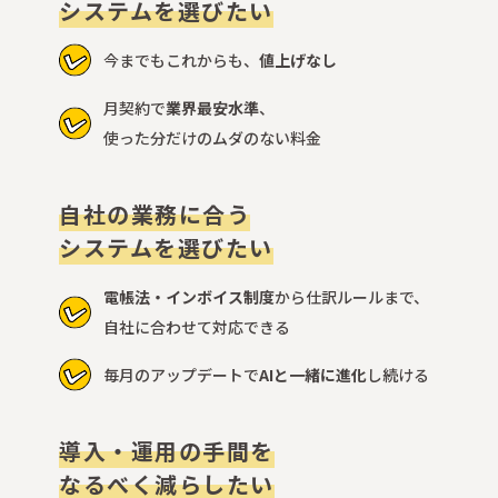
システムを選びたい
今までもこれからも、
値上げなし
月契約で
業界最安水準
、
使った分だけのムダのない料金
自社の業務に合う
システムを選びたい
電帳法・インボイス制度
から仕訳ルールまで、
自社に合わせて対応できる
毎月のアップデートで
AIと一緒に進化
し続ける
導入・運用の手間を
なるべく減らしたい