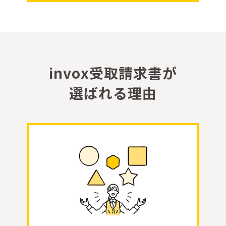
i
n
v
o
x
受
取
請
求
書
が
選
ば
れ
る
理
由