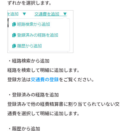
ずれかを選択します。
・経路検索から追加
経路を検索して明細に追加します。
登録方法は
交通費の登録
をご覧ください。
・登録済みの経路を追加
登録済みで他の経費精算書に割り当てられていない交
通費を選択して明細に追加します。
・履歴から追加