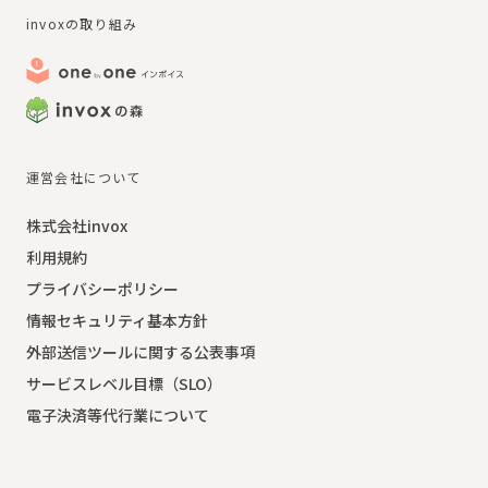
invoxの取り組み
運営会社について
株式会社invox
利用規約
プライバシーポリシー
情報セキュリティ基本方針
外部送信ツールに関する公表事項
サービスレベル目標（SLO）
電子決済等代行業について