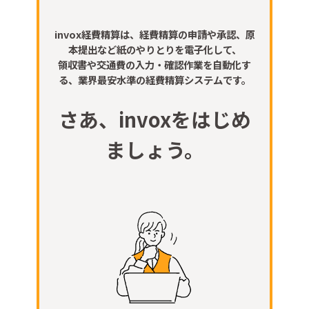
invox経費精算は、経費精算の申請や承認、原
本提出など紙のやりとりを電子化して、
領収書や交通費の入力・確認作業を自動化す
る、業界最安水準の経費精算システムです。
さあ、invoxをはじめ
ましょう。