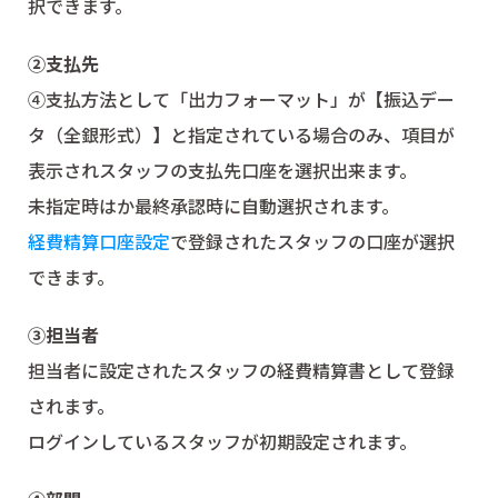
択できます。
②支払先
④支払方法として「出力フォーマット」が【振込デー
タ（全銀形式）】と指定されている場合のみ、項目が
表示されスタッフの支払先口座を選択出来ます。
未指定時はか最終承認時に自動選択されます。
経費精算口座設定
で登録されたスタッフの口座が選択
できます。
③担当者
担当者に設定されたスタッフの経費精算書として登録
されます。
ログインしているスタッフが初期設定されます。