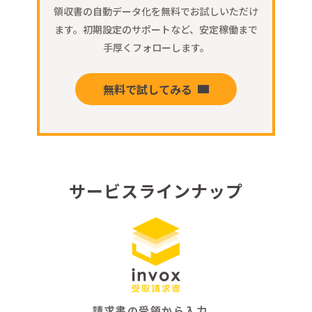
領収書の自動データ化を無料でお試しいただけ
ます。初期設定のサポートなど、安定稼働まで
手厚くフォローします。
無料で試してみる
サービスラインナップ
請求書の受領から入力、