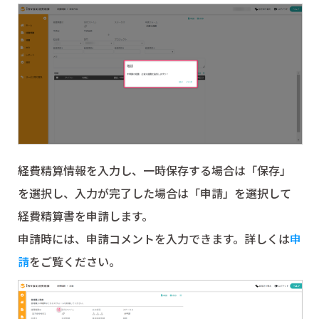
経費精算情報を入力し、一時保存する場合は「保存」
を選択し、入力が完了した場合は「申請」を選択して
経費精算書を申請します。
申請時には、申請コメントを入力できます。詳しくは
申
請
をご覧ください。