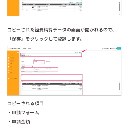
コピーされた経費精算データの画面が開かれるので、
「保存」をクリックして登録します。
コピーされる項目
・申請フォーム
・申請金額