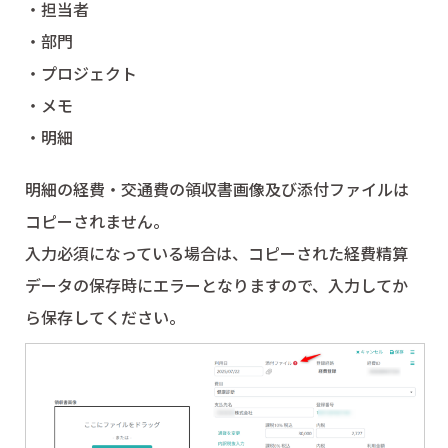
・担当者
・部門
・プロジェクト
・メモ
・明細
明細の経費・交通費の領収書画像及び添付ファイルは
コピーされません。
入力必須になっている場合は、コピーされた経費精算
データの保存時にエラーとなりますので、入力してか
ら保存してください。