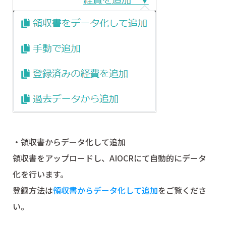
・領収書からデータ化して追加
領収書をアップロードし、AIOCRにて自動的にデータ
化を行います。
登録方法は
領収書からデータ化して追加
をご覧くださ
い。