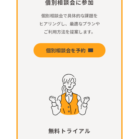
個別相談会に参加
個別相談会で具体的な課題を
ヒアリングし、最適なプランや
ご利用方法を提案します。
個別相談会を予約
無料トライアル