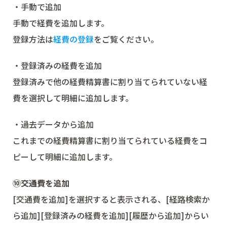
・手動で追加
手動で経費を追加します。
登録方法は
経費の登録
をご覧ください。
・登録済みの経費を追加
登録済みで他の経費精算書に割り当てられていない経
費を選択して明細に追加します。
・過去データから追加
これまでの経費精算書に割り当てられている経費をコ
ピーして明細に追加します。
⑩交通費を追加
[交通費を追加]を選択すると表示される、[経路検索か
ら追加][登録済みの経費を追加][履歴から追加]からい