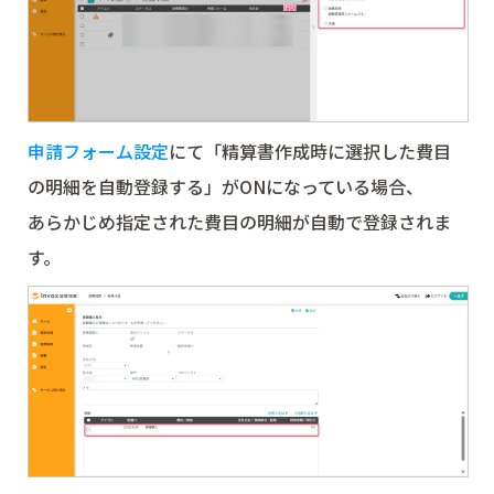
申請フォーム設定
にて「精算書作成時に選択した費目
の明細を自動登録する」がONになっている場合、
あらかじめ指定された費目の明細が自動で登録されま
す。