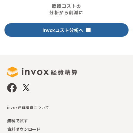
間接コストの
分析から削減に
invoxコスト分析へ
invox経費精算について
無料で試す
資料ダウンロード