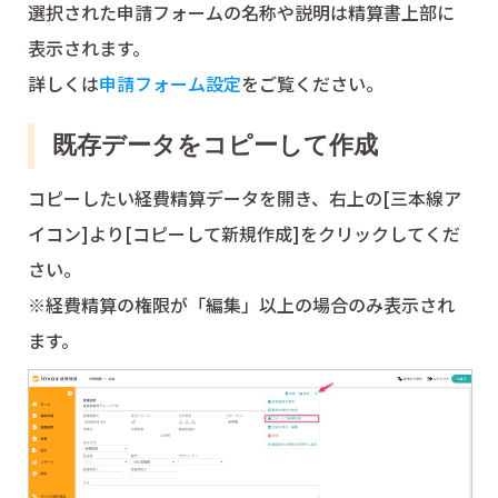
選択された申請フォームの名称や説明は精算書上部に
表示されます。
詳しくは
申請フォーム設定
をご覧ください。
既存データをコピーして作成
コピーしたい経費精算データを開き、右上の[三本線ア
イコン]より[コピーして新規作成]をクリックしてくだ
さい。
※経費精算の権限が「編集」以上の場合のみ表示され
ます。