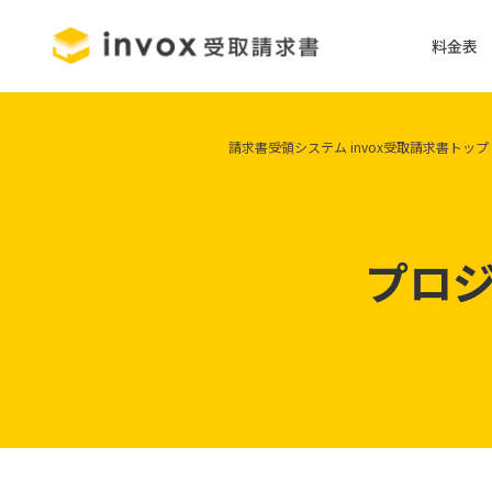
料金表
請求書受領システム invox受取請求書トップ
プロ