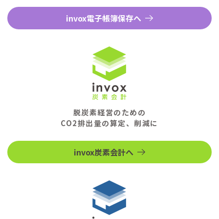
invox電子帳簿保存へ
脱炭素経営のための
CO2排出量の算定、削減に
invox炭素会計へ