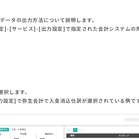
仕訳データの出力方法について説明します。
定]-[サービス]-[出力設定]で指定された会計システム
を選択します。
[出力設定]で弥生会計で入金消込仕訳が選択されている例で