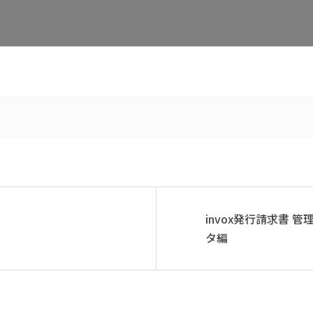
invox発行請求書 
タ編