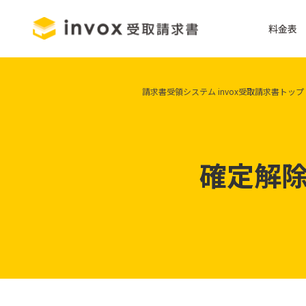
料金表
請求書受領システム invox受取請求書トップ
確定解