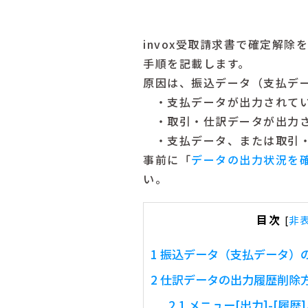
invox受取請求書で確定解
手順を記載します。
原因は、振込データ（支払デ
・支払データが出力されてい
・取引・仕訳データが出力さ
・支払データ、または取引・
事前に「
データの出力状況を
い。
目次
[
非
1
振込データ（支払データ）
2
仕訳データの出力履歴削除
2.1
メニュー[出力]-[履歴