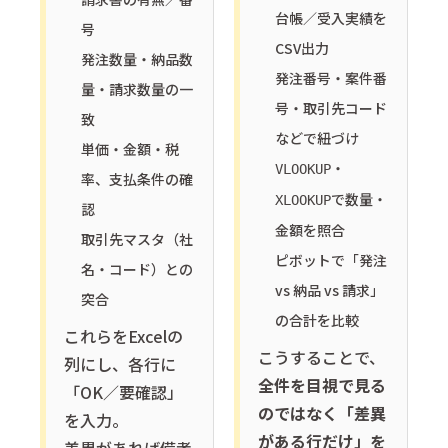
台帳／受入実績を
号
CSV出力
発注数量・納品数
発注番号・案件番
量・請求数量の一
号・取引先コード
致
などで紐づけ
単価・金額・税
・
VLOOKUP
率、支払条件の確
で数量・
XLOOKUP
認
金額を照合
取引先マスタ（社
ピボットで「発注
名・コード）との
vs 納品 vs 請求」
突合
の合計を比較
これらをExcelの
こうすることで、
列にし、各行に
全件を目視で見る
「OK／要確認」
のではなく「差異
を入力。
がある行だけ」を
差異があれば備考