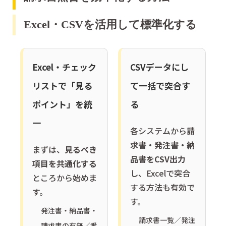
Excel・CSVを活用して標準化する
Excel・チェック
CSVデータにし
リストで「見る
て一括で突合す
ポイント」を統
る
一
各システムから
請
求書・発注書・納
まずは、
見るべき
品書をCSV出力
項目を共通化する
し、Excelで突合
ところから始めま
する方法も有効で
す。
す。
発注書・納品書・
請求書一覧／発注
請求書の有無／番