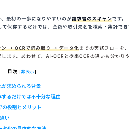
き、最初の一歩になりやすいのが
請求書のスキャン
です。
として保存するだけでは、金額や取引先名を検索・集計でき
ン → OCRで読み取り → データ化
までの実務フローを
します。あわせて、AI-OCRと従来OCRの違いも分かり
目次
[
非表示
]
化が求められる背景
存するだけでは不十分な理由
での役割とメリット
の違い
ータ化の具体的な方法