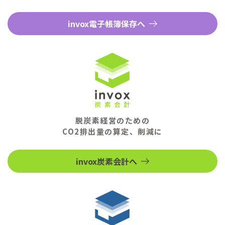
invox電子帳簿保存へ
脱炭素経営のための
CO2排出量の算定、削減に
invox炭素会計へ