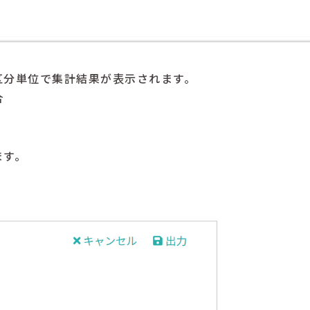
区分単位で集計結果が表示されます。
合
。
ます。
る