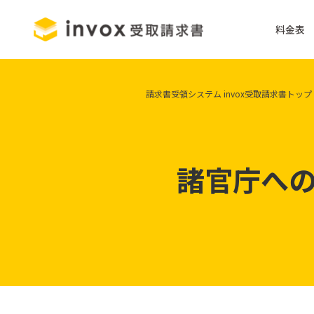
料金表
請求書受領システム invox受取請求書トップ
諸官庁へ