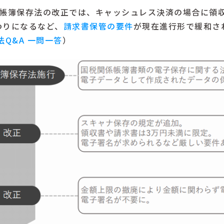
電子帳簿保存法の改正では、キャッシュレス決済の場合に領
わりになるなど、
請求書保管の要件
が現在進行形で緩和さ
法Q&A 一問一答
）