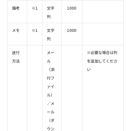
備考
※1
文字
1000
列
メモ
※1
文字
1000
列
送付
メー
※必要な場合は列
方法
ル
を追加してくださ
（添
い
付フ
ァイ
ル）
／メ
ール
（ダ
ウン