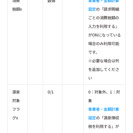
消費
数値
事業者・金額計算
税額x
設定
の「請求明細
ごとの消費税額の
入力を利用する」
がONになっている
場合のみ利用可能
です。
※必要な場合は列
を追加してくださ
い
源泉
0/1
0：対象外、1：対
対象
象
フラ
事業者・金額計算
グx
設定
の「源泉徴収
税を利用する」が