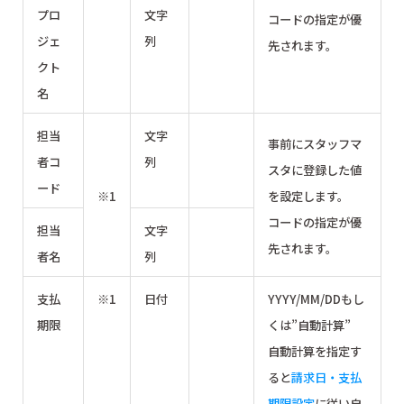
プロ
文字
コードの指定が優
ジェ
列
先されます。
クト
名
担当
文字
事前にスタッフマ
者コ
列
スタに登録した値
ード
※1
を設定します。
コードの指定が優
担当
文字
先されます。
者名
列
支払
※1
日付
YYYY/MM/DDもし
期限
くは”自動計算”
自動計算を指定す
ると
請求日・支払
期限設定
に従い自