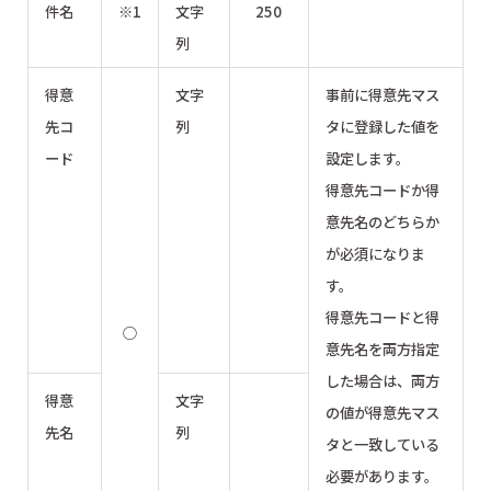
件名
※1
文字
250
列
得意
文字
事前に得意先マス
先コ
列
タに登録した値を
ード
設定します。
得意先コードか得
意先名のどちらか
が必須になりま
す。
得意先コードと得
○
意先名を両方指定
した場合は、両方
得意
文字
の値が得意先マス
先名
列
タと一致している
必要があります。