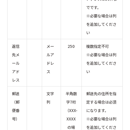
でです。
※必要な場合は列
を追加してくださ
い
返信
メー
250
複数指定不可
先メ
ルア
※必要な場合は列
ール
ドレ
を追加してくださ
アド
ス
い
レス
郵送
文字
半角数
郵送先の住所を指
（郵
列
字7桁
定する場合は必須
便番
（XXX-
になります。
号）
XXXX
※必要な場合は列
の場
を追加してくださ