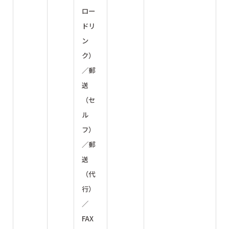
ロー
ドリ
ン
ク）
／郵
送
（セ
ル
フ）
／郵
送
（代
行）
／
FAX