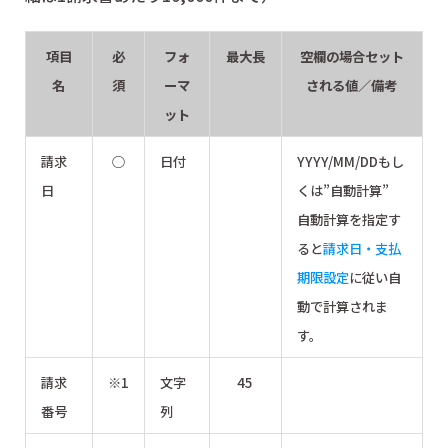
項目
必
フォ
最大長
空欄の場合セット
名
須
ーマ
される値／備考
ット
請求
○
日付
YYYY/MM/DDもし
日
くは”自動計算”
自動計算を指定す
ると
請求日・支払
期限設定
に従い自
動で計算されま
す。
請求
※1
文字
45
番号
列