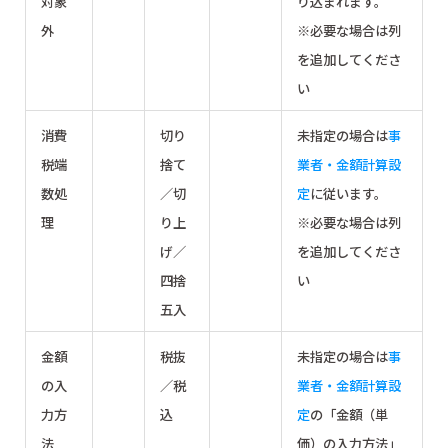
対象
り込まれます。
外
※必要な場合は列
を追加してくださ
い
消費
切り
未指定の場合は
事
税端
捨て
業者・金額計算設
数処
／切
定
に従います。
理
り上
※必要な場合は列
げ／
を追加してくださ
四捨
い
五入
金額
税抜
未指定の場合は
事
の入
／税
業者・金額計算設
力方
込
定
の「金額（単
法
価）の入力方法」