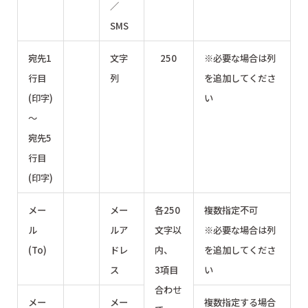
／
SMS
宛先1
文字
250
※必要な場合は列
行目
列
を追加してくださ
(印字)
い
～
宛先5
行目
(印字)
メー
メー
各250
複数指定不可
ル
ルア
文字以
※必要な場合は列
(To)
ドレ
内、
を追加してくださ
ス
3項目
い
合わせ
メー
メー
複数指定する場合