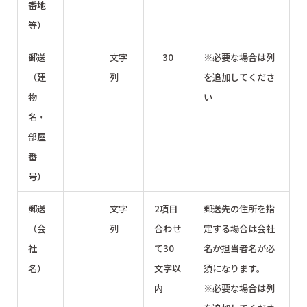
番地
等）
郵送
文字
30
※必要な場合は列
（建
列
を追加してくださ
物
い
名・
部屋
番
号）
郵送
文字
2項目
郵送先の住所を指
（会
列
合わせ
定する場合は会社
社
て30
名か担当者名が必
名）
文字以
須になります。
内
※必要な場合は列