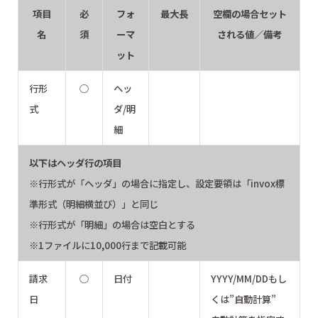
項目
必
フォ
最大長
空欄の場合セット
名
須
ーマ
される値／備考
ット
行形
○
ヘッ
式
ダ/明
細
以下はヘッダ行の項目
※行形式が「ヘッダ」の場合に指定し、設定要領は「invox標
準形式（明細横並び）」と同じ
※行形式が「明細」の場合は空白とする
※1ファイルに10,000行まで記載可能
請求
○
日付
YYYY/MM/DDもし
日
くは”自動計算”