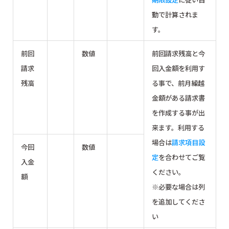
動で計算されま
す。
前回
数値
前回請求残高と今
請求
回入金額を利用す
残高
る事で、前月繰越
金額がある請求書
を作成する事が出
来ます。利用する
場合は
請求項目設
今回
数値
定
を合わせてご覧
入金
ください。
額
※必要な場合は列
を追加してくださ
い