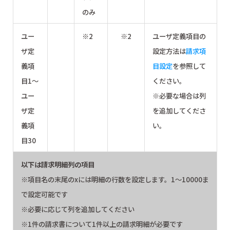
のみ
ユー
※2
※2
ユーザ定義項目の
ザ定
設定方法は
請求項
義項
目設定
を参照して
目1～
ください。
ユー
※必要な場合は列
ザ定
を追加してくださ
義項
い。
目30
以下は請求明細列の項目
※項目名の末尾のxには明細の行数を設定します。1～10000ま
で設定可能です
※必要に応じて列を追加してください
※1件の請求書について1件以上の請求明細が必要です