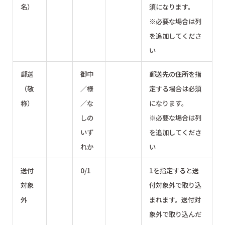
名）
須になります。
※必要な場合は列
を追加してくださ
い
郵送
御中
郵送先の住所を指
（敬
／様
定する場合は必須
称）
／な
になります。
しの
※必要な場合は列
いず
を追加してくださ
れか
い
送付
0/1
1を指定すると送
対象
付対象外で取り込
外
まれます。送付対
象外で取り込んだ