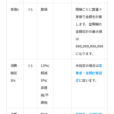
単価x
※1
数値
明細ごとに数量×
単価で金額を計算
します。全明細の
金額合計の最大値
は
999,999,999,999
になります。
消費
※1
10%/
未指定の場合は
事
税区
軽減
業者・金額計算設
分x
8%/
定
に従います。
非課
税/不
課税