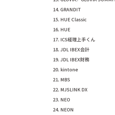
GRANDIT
HUE Classic
HUE
ICS経理上手くん
JDL IBEX会計
JDL IBEX財務
kintone
MBS
MJSLINK DX
NEO
NEON