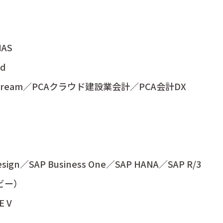
IAS
ud
Dream／PCAクラウド建設業会計／PCA会計DX
esign／SAP Business One／SAP HANA／SAP R/3
ビー）
E V