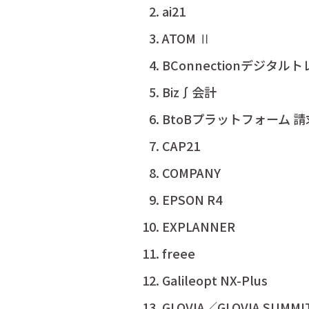
ai21
ATOM Ⅱ
BConnectionデジタル
Biz∫会計
BtoBプラットフォーム 
CAP21
COMPANY
EPSON R4
EXPLANNER
freee
Galileopt NX-Plus
GLOVIA／GLOVIA SUMM