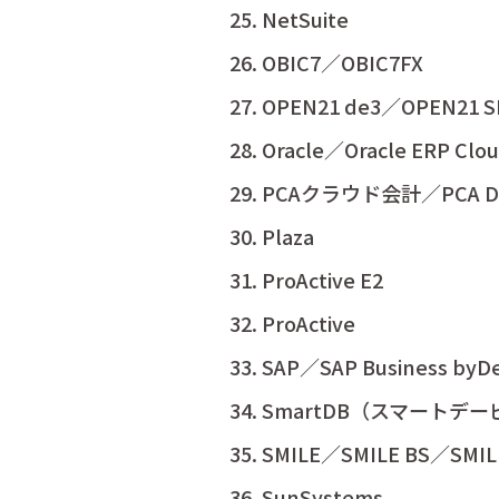
NetSuite
OBIC7／OBIC7FX
OPEN21 de3／OPEN21 S
Oracle／Oracle ERP Clo
PCAクラウド会計／PCA 
Plaza
ProActive E2
ProActive
SAP／SAP Business byD
SmartDB（スマートデー
SMILE／SMILE BS／SMIL
SunSystems